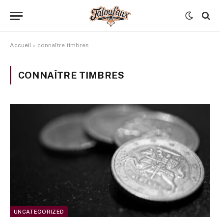
Accueil
»
connaître timbres
CONNAÎTRE TIMBRES
UNCATEGORIZED