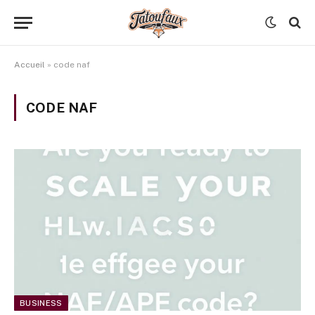
Accueil
»
code naf
CODE NAF
BUSINESS